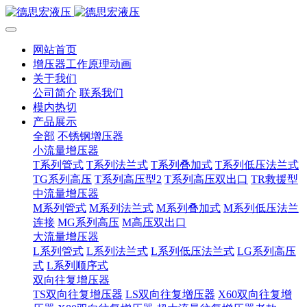
网站首页
增压器工作原理动画
关于我们
公司简介
联系我们
模内热切
产品展示
全部
不锈钢增压器
小流量增压器
T系列管式
T系列法兰式
T系列叠加式
T系列低压法兰式
TG系列高压
T系列高压型2
T系列高压双出口
TR救援型
中流量增压器
M系列管式
M系列法兰式
M系列叠加式
M系列低压法兰
连接
MG系列高压
M高压双出口
大流量增压器
L系列管式
L系列法兰式
L系列低压法兰式
LG系列高压
式
L系列顺序式
双向往复增压器
TS双向往复增压器
LS双向往复增压器
X60双向往复增